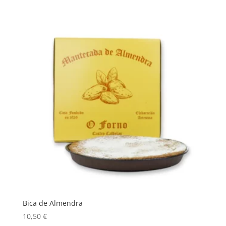
de 5
precios:
desde
9,50 €
hasta
16,00 €
Bica de Almendra
10,50
€