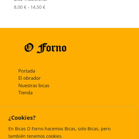
Rango
8,00
€
-
14,50
€
de
precios:
desde
8,00 €
hasta
14,50 €
Portada
El obrador
Nuestras bicas
Tienda
Contacta con nosotros
¿Cookies?
Compra, envío y devolución
Política de privacidad
En Bicas O Forno hacemos Bicas, solo Bicas, pero
Aviso legal
también tenemos cookies.