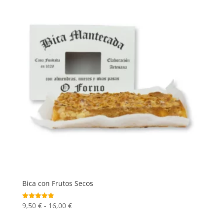
Bica con Frutos Secos
Rango
9,50
€
-
16,00
€
Valorado
con
de
5.00